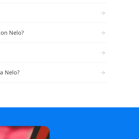
→
 con Nelo?
→
→
a Nelo?
→