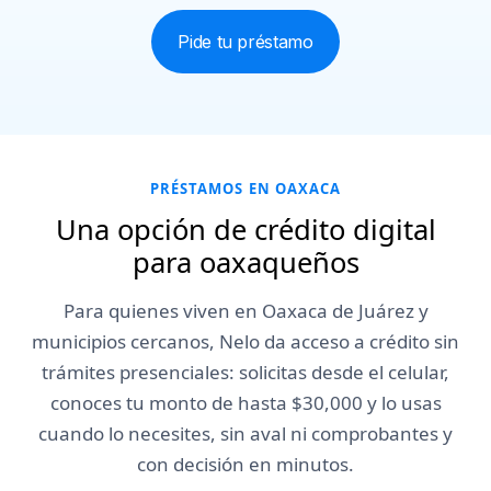
Pide tu préstamo
Crédito Nelo disponible
¡Tu
$10,000
$30,000
préstamo
Retirar efectivo
Nelo
Retirar
Comprar
va en
camino!
PRÉSTAMOS EN OAXACA
Una opción de crédito digital
para oaxaqueños
Para quienes viven en Oaxaca de Juárez y
municipios cercanos, Nelo da acceso a crédito sin
trámites presenciales: solicitas desde el celular,
conoces tu monto de hasta $30,000 y lo usas
cuando lo necesites, sin aval ni comprobantes y
con decisión en minutos.