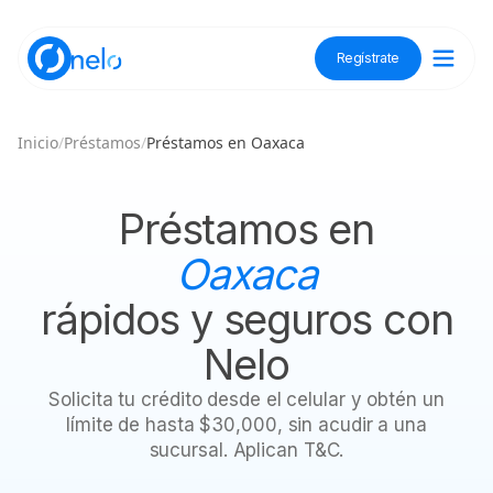
Regístrate
Descubre Nelo
Inicio
/
Préstamos
/
Préstamos en Oaxaca
Tienda Nelo
Préstamos en
Oaxaca
rápidos y seguros con
Idioma / Language:
ES
EN
Nelo
Regístrate
Solicita tu crédito desde el celular y obtén un
límite de hasta $30,000, sin acudir a una
sucursal. Aplican T&C.