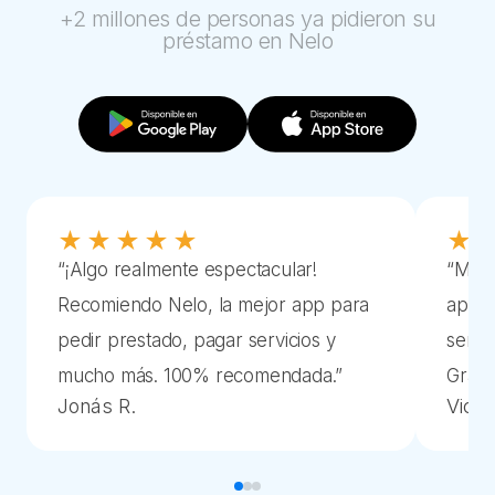
+2 millones de personas ya pidieron su
préstamo en Nelo
★★★★★
★
“
¡Algo realmente espectacular!
“
Me e
Recomiendo Nelo, la mejor app para
aplic
pedir prestado, pagar servicios y
sencil
mucho más. 100% recomendada.
”
Graci
Jonás R.
Victor