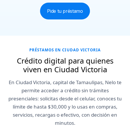
Pide tu préstamo
Crédito Nelo disponible
¡Tu
$10,000
$30,000
préstamo
Retirar efectivo
Nelo
Retirar
Comprar
va en
camino!
PRÉSTAMOS EN CIUDAD VICTORIA
Crédito digital para quienes
viven en Ciudad Victoria
En Ciudad Victoria, capital de Tamaulipas, Nelo te
permite acceder a crédito sin trámites
presenciales: solicitas desde el celular, conoces tu
límite de hasta $30,000 y lo usas en compras,
servicios, recargas o efectivo, con decisión en
minutos.