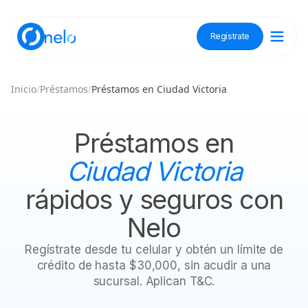
Regístrate
Descubre Nelo
Inicio
/
Préstamos
/
Préstamos en Ciudad Victoria
Tienda Nelo
Préstamos en
Ciudad Victoria
rápidos y seguros con
Idioma / Language:
ES
EN
Nelo
Regístrate
Regístrate desde tu celular y obtén un límite de
crédito de hasta $30,000, sin acudir a una
sucursal. Aplican T&C.