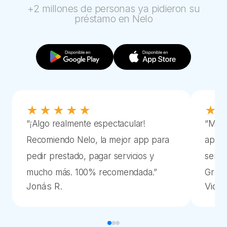
+2 millones de personas ya pidieron su
préstamo en Nelo
★★★★★
★
“
¡Algo realmente espectacular!
“
Me e
Recomiendo Nelo, la mejor app para
aplic
pedir prestado, pagar servicios y
sencil
mucho más. 100% recomendada.
”
Graci
Jonás R.
Victor