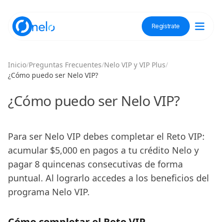
Regístrate
Descubre Nelo
Inicio
/
Preguntas Frecuentes
/
Nelo VIP y VIP Plus
/
¿Cómo puedo ser Nelo VIP?
Tienda Nelo
¿Cómo puedo ser Nelo VIP?
Para ser Nelo VIP debes completar el Reto VIP:
Idioma / Language:
ES
EN
acumular $5,000 en pagos a tu crédito Nelo y
pagar 8 quincenas consecutivas de forma
Regístrate
puntual. Al lograrlo accedes a los beneficios del
programa Nelo VIP.
Cómo completar el Reto VIP