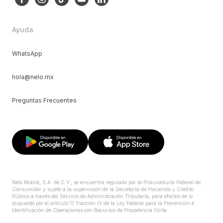
Ayuda
WhatsApp
hola@nelo.mx
Preguntas Frecuentes
Nelo Mobile, S.A. de C.V., se encuentra regulado por la Procuraduría Federal de
Consumidor y sujeto a la supervisión de la Secretaría de Hacienda y Crédito
Público a través del Servicio de Administración Tributaría, para efectos de lo
dispuesto por el artículo 17 fracción IV de la Ley Federal para la Prevención e
Identificación de Operaciones con Recursos de Procedencia Ilícita.