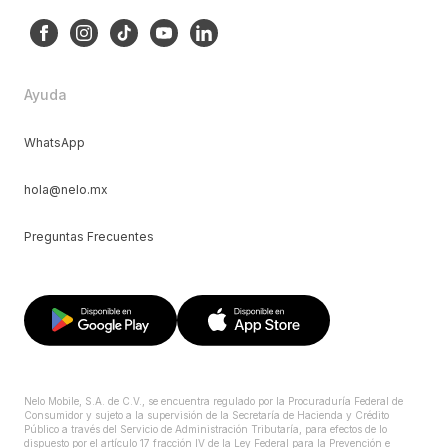
Ayuda
WhatsApp
hola@nelo.mx
Preguntas Frecuentes
Nelo Mobile, S.A. de C.V., se encuentra regulado por la Procuraduría Federal de
Consumidor y sujeto a la supervisión de la Secretaría de Hacienda y Crédito
Público a través del Servicio de Administración Tributaría, para efectos de lo
dispuesto por el artículo 17 fracción IV de la Ley Federal para la Prevención e