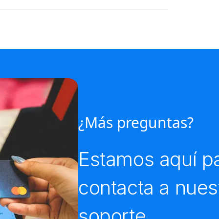
¿Más preguntas?
Estamos aquí pa
contacta a nues
soporte.