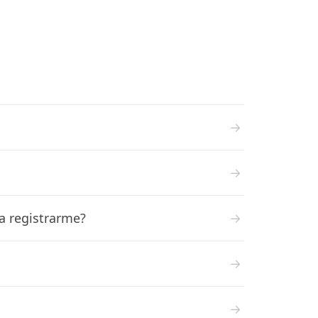
→
→
a registrarme?
→
→
→