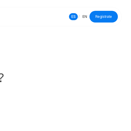
ES
/
EN
Regístrate
?